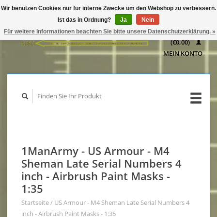
Wir benutzen Cookies nur für interne Zwecke um den Webshop zu verbessern.
IHR
Ist das in Ordnung?
Ja
Nein
WARENKORB
Für weitere Informationen beachten Sie bitte unsere Datenschutzerklärung. »
(€0,00)
MEIN KONTO
1ManArmy - US Armour - M4
Sheman Late Serial Numbers 4
inch - Airbrush Paint Masks -
1:35
Startseite
/
US Armour - M4 Sheman Late Serial Numbers 4
inch - Airbrush Paint Masks - 1:35