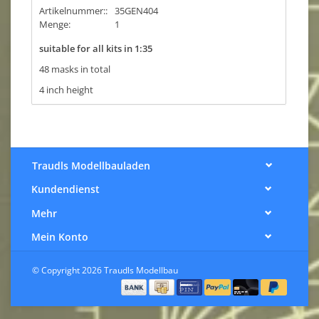
Artikelnummer::
35GEN404
Menge:
1
suitable for all kits in 1:35
48 masks in total
4 inch height
Traudls Modellbauladen
Kundendienst
Mehr
Mein Konto
© Copyright 2026 Traudls Modellbau