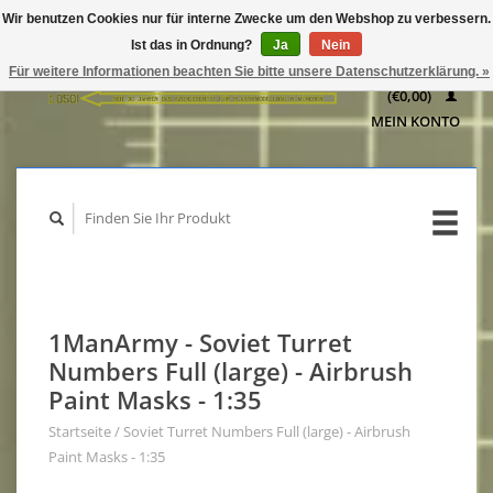
Wir benutzen Cookies nur für interne Zwecke um den Webshop zu verbessern.
IHR
Ist das in Ordnung?
Ja
Nein
WARENKORB
Für weitere Informationen beachten Sie bitte unsere Datenschutzerklärung. »
(€0,00)
MEIN KONTO
1ManArmy - Soviet Turret
Numbers Full (large) - Airbrush
Paint Masks - 1:35
Startseite
/
Soviet Turret Numbers Full (large) - Airbrush
Paint Masks - 1:35