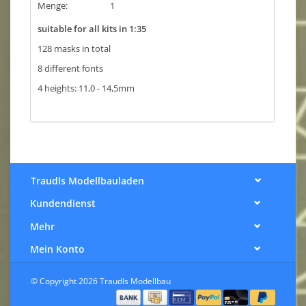
Menge:
1
suitable for all kits in 1:35
128 masks in total
8 different fonts
4 heights: 11,0 - 14,5mm
Traudls Modellbauladen
Kundendienst
Mehr
Mein Konto
© Copyright 2026 Traudls Modellbau