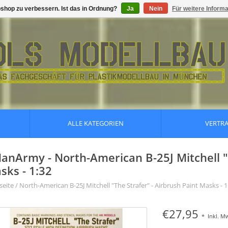
shop zu verbessern. Ist das in Ordnung?
Ja
Nein
Für weitere Inform
ALLE KATEGORIEN
VERTR
anArmy - North-American B-25J Mitchell "T
sks - 1:32
seite
/
North-American B-25J Mitchell "The Strafer" - Airbrush Paint Masks - 1
€27,95
*
Inkl. M