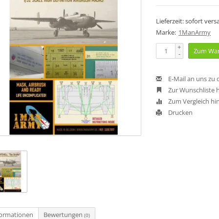
Lieferzeit: sofort ver
Marke:
1ManArmy
+
Zum War
-
E-Mail an uns zu
Zur Wunschliste 
Zum Vergleich hi
Drucken
formationen
Bewertungen
(0)