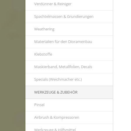
Verdünner & Reiniger
Spachtelmassen & Grundierungen
Weathering
Materialien für den Dioramenbau
Klebstoffe
Maskierband, Metallfolien, Decals
Specials (Weichmacher etc.)
WERKZEUGE & ZUBEHÖR
Pinsel
Airbrush & Kompressoren
Werkzeuge & Hilfsmittel