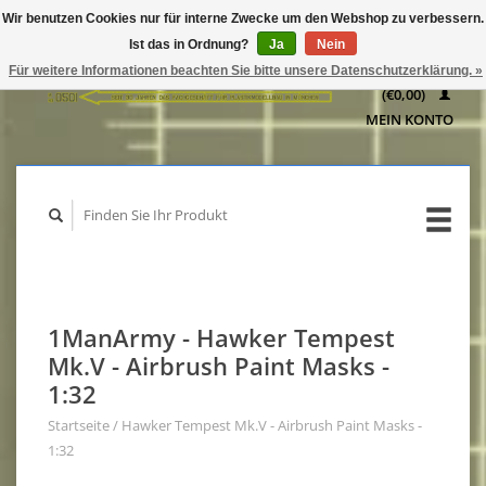
Wir benutzen Cookies nur für interne Zwecke um den Webshop zu verbessern.
IHR
Ist das in Ordnung?
Ja
Nein
WARENKORB
Für weitere Informationen beachten Sie bitte unsere Datenschutzerklärung. »
(€0,00)
MEIN KONTO
1ManArmy - Hawker Tempest
Mk.V - Airbrush Paint Masks -
1:32
Startseite
/
Hawker Tempest Mk.V - Airbrush Paint Masks -
1:32