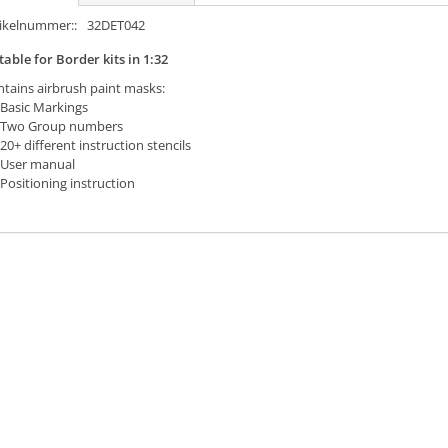
tikelnummer::
32DET042
table for Border kits in 1:32
tains airbrush paint masks:
Basic Markings
Two Group numbers
20+ different instruction stencils
User manual
Positioning instruction