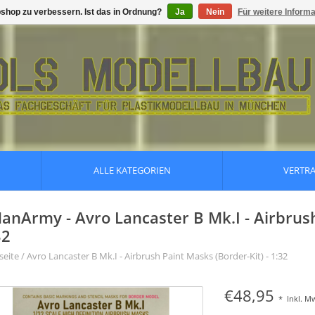
shop zu verbessern. Ist das in Ordnung?
Ja
Nein
Für weitere Inform
ALLE KATEGORIEN
VERTR
anArmy - Avro Lancaster B Mk.I - Airbrush
32
seite
/
Avro Lancaster B Mk.I - Airbrush Paint Masks (Border-Kit) - 1:32
€48,95
*
Inkl. M