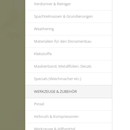
Verdünner & Reiniger
Spachtelmassen & Grundierungen
Weathering
Materialien für den Dioramenbau
Klebstoffe
Maskierband, Metallfolien, Decals
Specials (Weichmacher etc.)
WERKZEUGE & ZUBEHÖR
Pinsel
Airbrush & Kompressoren
Werkzeuge & Hilfsmittel