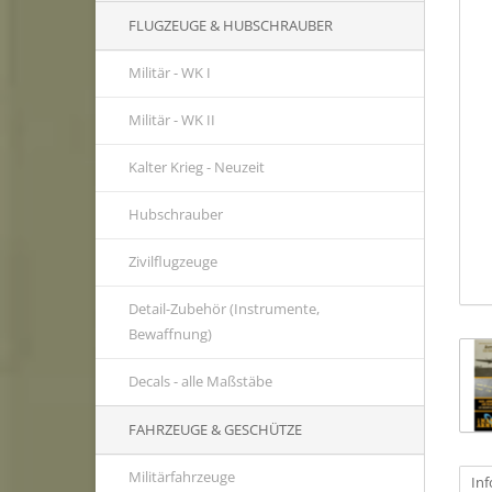
FLUGZEUGE & HUBSCHRAUBER
Militär - WK I
Militär - WK II
Kalter Krieg - Neuzeit
Hubschrauber
Zivilflugzeuge
Detail-Zubehör (Instrumente,
Bewaffnung)
Decals - alle Maßstäbe
FAHRZEUGE & GESCHÜTZE
Militärfahrzeuge
In