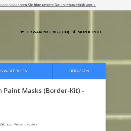
ationen beachten Sie bitte unsere Datenschutzerklärung. »
IHR WARENKORB (€0,00)
MEIN KONTO
AG WIDERRUFEN
DER LADEN
 Paint Masks (Border-Kit) -
wSt.
zzgl.
Versandkosten