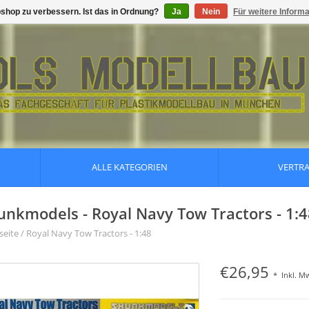
shop zu verbessern. Ist das in Ordnung?
Ja
Nein
Für weitere Inform
ALLE KATEGORIEN
VERTR
unkmodels - Royal Navy Tow Tractors - 1:4
seite
/
Royal Navy Tow Tractors - 1:48
€26,95
*
Inkl. M