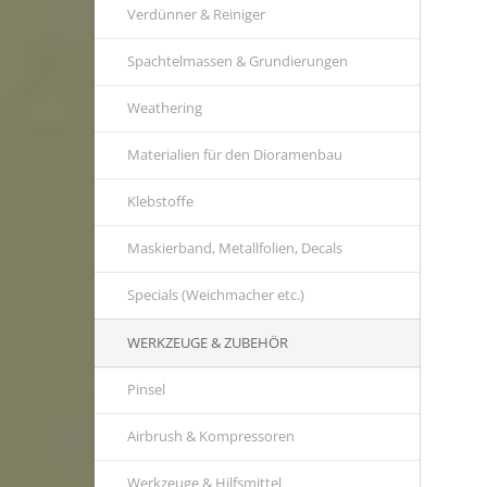
Verdünner & Reiniger
Spachtelmassen & Grundierungen
Weathering
Materialien für den Dioramenbau
Klebstoffe
Maskierband, Metallfolien, Decals
Specials (Weichmacher etc.)
WERKZEUGE & ZUBEHÖR
Pinsel
Airbrush & Kompressoren
Werkzeuge & Hilfsmittel