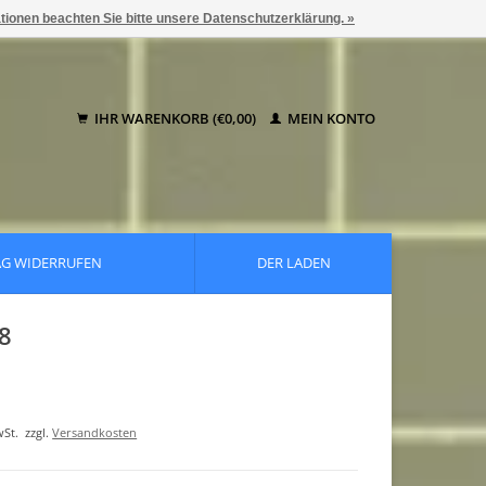
ationen beachten Sie bitte unsere Datenschutzerklärung. »
IHR WARENKORB (€0,00)
MEIN KONTO
AG WIDERRUFEN
DER LADEN
8
wSt.
zzgl.
Versandkosten