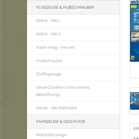
FLUGZEUGE & HUBSCHRAUBER
Militär - WK I
Militär - WK II
Kalter Krieg - Neuzeit
Hubschrauber
Zivilflugzeuge
Detail-Zubehör (Instrumente,
Bewaffnung)
Decals - alle Maßstäbe
FAHRZEUGE & GESCHÜTZE
In
Militärfahrzeuge
Ar