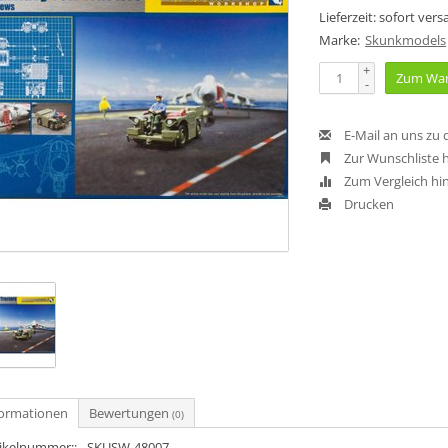
Lieferzeit: sofort ver
Marke:
Skunkmodels
+
Zum War
-
E-Mail an uns zu
Zur Wunschliste 
Zum Vergleich hi
Drucken
formationen
Bewertungen
(0)
tikelnummer::
SKUSW-48007