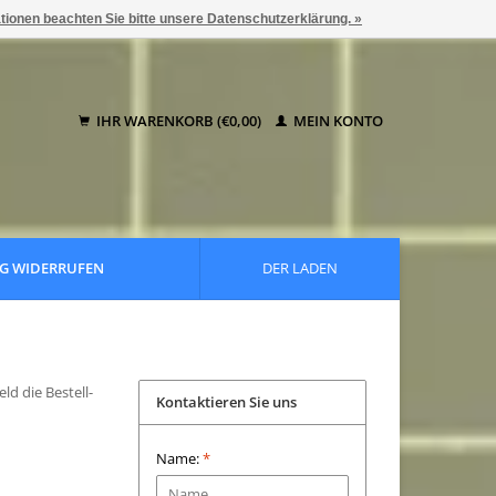
ationen beachten Sie bitte unsere Datenschutzerklärung. »
IHR WARENKORB (€0,00)
MEIN KONTO
G WIDERRUFEN
DER LADEN
ld die Bestell-
Kontaktieren Sie uns
Name:
*