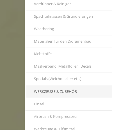
Verdünner & Reiniger
Spachtelmassen & Grundierungen
Weathering
Materialien für den Dioramenbau
Klebstoffe
Maskierband, Metallfolien, Decals
Specials (Weichmacher etc.)
WERKZEUGE & ZUBEHÖR
Pinsel
Airbrush & Kompressoren
Werkzeuge & Hilfsmittel