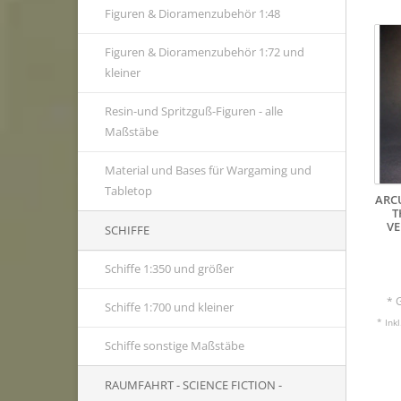
Figuren & Dioramenzubehör 1:48
Figuren & Dioramenzubehör 1:72 und
kleiner
Resin-und Spritzguß-Figuren - alle
Maßstäbe
Material und Bases für Wargaming und
Tabletop
ARC
T
VE
SCHIFFE
Schiffe 1:350 und größer
* 
Schiffe 1:700 und kleiner
* Ink
Schiffe sonstige Maßstäbe
RAUMFAHRT - SCIENCE FICTION -