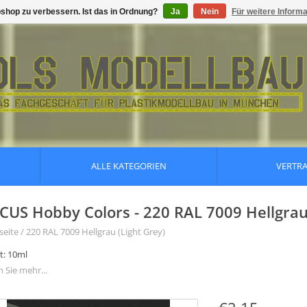
shop zu verbessern. Ist das in Ordnung?
Ja
Nein
Für weitere Inform
ALLE KATEGORIEN
VERTR
CUS Hobby Colors - 220 RAL 7009 Hellgrau 
seite
/
220 RAL 7009 Hellgrau (Light Grey)
t: 10ml
 Sie mehr...