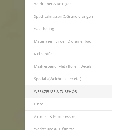
Verdünner & Reiniger
Spachtelmassen & Grundierungen
Weathering
Materialien für den Dioramenbau
Klebstoffe
Maskierband, Metallfolien, Decals
Specials (Weichmacher etc.)
WERKZEUGE & ZUBEHÖR
Pinsel
Airbrush & Kompressoren
Werkzeuge & Hilfsmittel