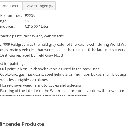
formationen
Bewertungen
(0)
tikelnummer::
E220s
nge:
16
undpreis:
€215,00 / Liter
thentic paint: Reichswehr, Wehrmacht
 7009 Feldgrau was the field gray color of the Reichswehr during World War 
icles, mainly vehicles that were used in the rear. Until the late 1920s it w
0s it was replaced by Field Gray No. 3
d for painting:
Full paint job on Reichswehr vehicles used in the back lines
Cookware. gas mask cans, steel helmets, ammunition boxes, mainly equipm
Vehicles, dirigibles, airplanes
Horse-drawn wagons, motorcycles and sidecars
Painting of the interior of the Wehrmacht armored vehicles, the lower part
Uniforms of soldiers and officers of the Wehrmacht
änzende Produkte