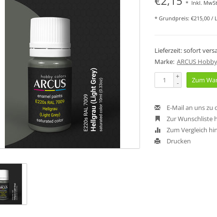
€2,15
*
Inkl. MwSt
* Grundpreis: €215,00 / L
Lieferzeit: sofort ver
Marke:
ARCUS Hobby
+
Zum War
-
E-Mail an uns zu
Zur Wunschliste 
Zum Vergleich hi
Drucken