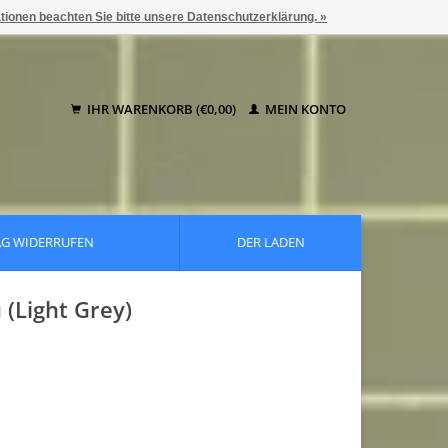
ationen beachten Sie bitte unsere Datenschutzerklärung. »
IHR WARENKORB (€0,00)
MEIN KONTO
AG WIDERRUFEN
DER LADEN
(Light Grey)