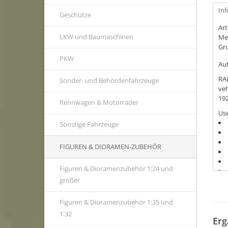
In
Geschütze
Ar
LKW und Baumaschinen
Me
Gr
PKW
Au
RAL
Sonder- und Behördenfahrzeuge
veh
192
Rennwagen & Motorräder
Use
Sonstige Fahrzeuge
FIGUREN & DIORAMEN-ZUBEHÖR
Figuren & Dioramenzubehör 1:24 und
größer
Figuren & Dioramenzubehör 1:35 und
1:32
Erg