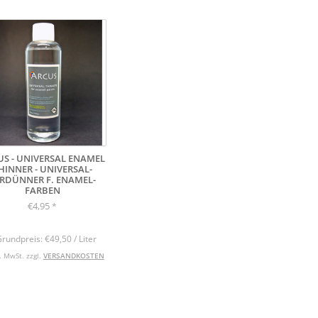
US - UNIVERSAL ENAMEL
HINNER - UNIVERSAL-
RDÜNNER F. ENAMEL-
FARBEN
€4,95
*
Grundpreis: €49,50 / Liter
l. MwSt. zzgl.
VERSANDKOSTEN