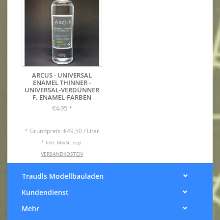
ARCUS - UNIVERSAL
ENAMEL THINNER -
UNIVERSAL-VERDÜNNER
F. ENAMEL-FARBEN
€4,95
*
* Grundpreis: €49,50 / Liter
* Inkl. MwSt. zzgl.
VERSANDKOSTEN
Traudls Modellbauladen
Kundendienst
Mehr