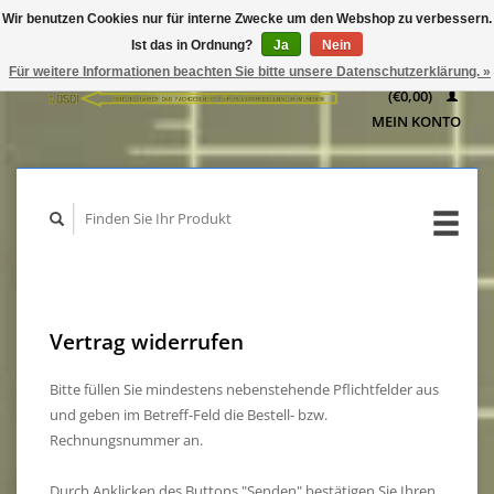
Wir benutzen Cookies nur für interne Zwecke um den Webshop zu verbessern.
IHR
Ist das in Ordnung?
Ja
Nein
WARENKORB
Für weitere Informationen beachten Sie bitte unsere Datenschutzerklärung. »
(€0,00)
MEIN KONTO
Vertrag widerrufen
Bitte füllen Sie mindestens nebenstehende Pflichtfelder aus
und geben im Betreff-Feld die Bestell- bzw.
Rechnungsnummer an.
Durch Anklicken des Buttons "Senden" bestätigen Sie Ihren