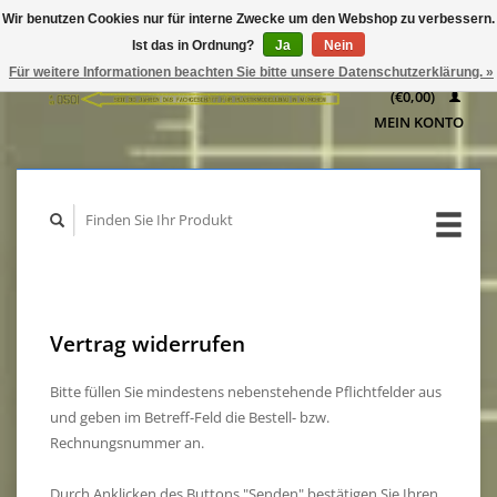
Wir benutzen Cookies nur für interne Zwecke um den Webshop zu verbessern.
IHR
Ist das in Ordnung?
Ja
Nein
WARENKORB
Für weitere Informationen beachten Sie bitte unsere Datenschutzerklärung. »
(€0,00)
MEIN KONTO
Vertrag widerrufen
Bitte füllen Sie mindestens nebenstehende Pflichtfelder aus
und geben im Betreff-Feld die Bestell- bzw.
Rechnungsnummer an.
Durch Anklicken des Buttons "Senden" bestätigen Sie Ihren