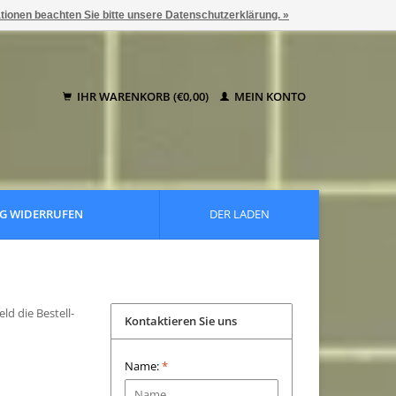
ationen beachten Sie bitte unsere Datenschutzerklärung. »
IHR WARENKORB (€0,00)
MEIN KONTO
G WIDERRUFEN
DER LADEN
ld die Bestell-
Kontaktieren Sie uns
Name:
*