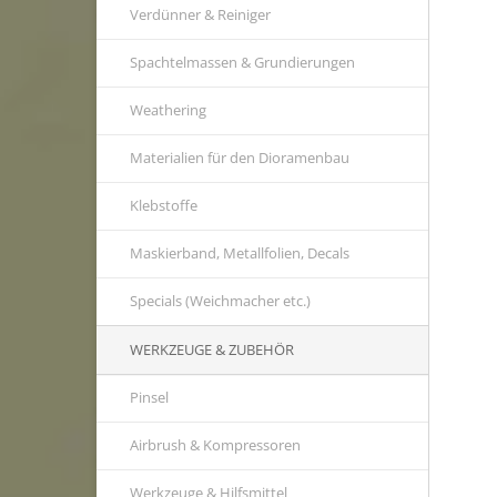
Verdünner & Reiniger
Spachtelmassen & Grundierungen
Weathering
Materialien für den Dioramenbau
Klebstoffe
Maskierband, Metallfolien, Decals
Specials (Weichmacher etc.)
WERKZEUGE & ZUBEHÖR
Pinsel
Airbrush & Kompressoren
Werkzeuge & Hilfsmittel