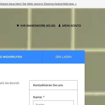
ationen beachten Sie bitte unsere Datenschutzerklärung. »
IHR WARENKORB (€0,00)
MEIN KONTO
G WIDERRUFEN
DER LADEN
ld die Bestell-
Kontaktieren Sie uns
Name:
*