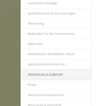
Verdünner & Reiniger
Spachtelmassen & Grundierungen
Weathering
Materialien für den Dioramenbau
Klebstoffe
Maskierband, Metallfolien, Decals
Specials (Weichmacher etc.)
WERKZEUGE & ZUBEHÖR
Pinsel
Airbrush & Kompressoren
Werkzeuge & Hilfsmittel